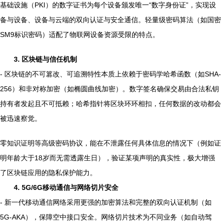
基础设施（PKI）的数字证书为每个设备颁发唯一“数字身份证”，实现设
备与设备、设备与云端的双向认证与安全通信。轻量级密码算法（如国密
SM9标识密码）适配了物联网设备资源受限的特点。
3. 区块链与信任机制
- 区块链的不可篡改、可追溯特性本质上依赖于密码学哈希函数（如SHA-
256）和非对称加密（如椭圆曲线加密）。数字签名确保交易由合法私钥
持有者发起且不可抵赖；哈希指针将区块环环相扣，任何数据的改动都会
被迅速察觉。
零知识证明等高级密码协议，能在不泄露任何具体信息的情况下（例如证
明年龄大于18岁而无需透露生日），验证某项声明的真实性，极大增强
了区块链应用的隐私保护能力。
4. 5G/6G移动通信与网络切片安全
- 新一代移动通信网络采用更强的加密算法和完整的双向认证机制（如
5G-AKA），保障空中接口安全。网络切片技术为不同业务（如自动驾