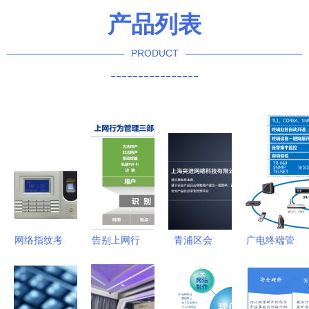
产品列表
PRODUCT
----------------
网络指纹考
告别上网行
青浦区会
广电终端管
勤机 技术
为“裸奔”时
议、信息咨
理升级 烽
解析、价格
代 奇安信
询与网络技
火鼎力相助
因素与优质
新一代上网
术服务电子
网络技术服