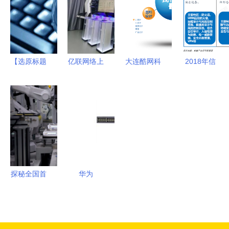
厂家推荐
行为管理，
渠道详情
务
——聚焦生
为企业筑牢
物识别技术
安全、合
与机电之家
规、效率三
【选原标题
亿联网络上
大连酷网科
2018年信
平台价值
道防线
固定】**响
海体验中心
技 以网络
息安全行业
应描述规范
正式开业
技术服务赋
产品发展与
要求最后修
引领智能视
能企业数字
竞争现状分
正字限于保
讯技术变
化转型
析 市场竞
障通用合理
革，开启网
争激烈，我
顺利版获得
络技术服务
国持续向服
提交供解决
新篇章
务化转型
探秘全国首
华为
附提供最后
【组图】
个五星5G
S3352P-
正文完好版
网络技术服
工厂 技术
EI-48S交换
示例修正目
务
如何重新定
机产品评测