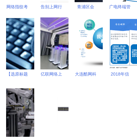
网络指纹考
告别上网行
青浦区会
广电终端管
勤机 技术
为“裸奔”时
议、信息咨
理升级 烽
解析、价格
代 奇安信
询与网络技
火鼎力相助
因素与优质
新一代上网
术服务电子
网络技术服
厂家推荐
行为管理，
渠道详情
务
——聚焦生
为企业筑牢
物识别技术
安全、合
与机电之家
规、效率三
【选原标题
亿联网络上
大连酷网科
2018年信
平台价值
道防线
固定】**响
海体验中心
技 以网络
息安全行业
应描述规范
正式开业
技术服务赋
产品发展与
要求最后修
引领智能视
能企业数字
竞争现状分
正字限于保
讯技术变
化转型
析 市场竞
障通用合理
革，开启网
争激烈，我
顺利版获得
络技术服务
国持续向服