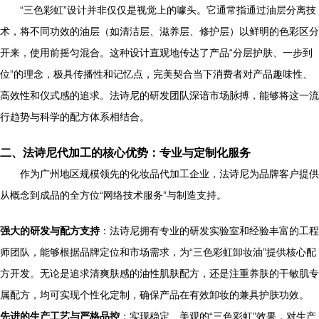
“三色彩虹”设计并非仅仅是视觉上的噱头。它通常指通过油层分离技
术，将不同功效的油层（如清洁层、滋养层、修护层）以鲜明的色彩区分
开来，使用前摇匀混合。这种设计直观地传达了产品“分层护肤、一步到
位”的理念，极具传播性和记忆点，完美契合当下消费者对产品趣味性、
高效性和仪式感的追求。法诗尼的研发团队深谙市场脉搏，能够将这一流
行趋势与科学的配方体系相结合。
二、法诗尼代加工的核心优势：专业与定制化服务
作为广州地区规模领先的化妆品代加工企业，法诗尼为品牌客户提供
从概念到成品的全方位“网络技术服务”与制造支持。
强大的研发与配方支持
：法诗尼拥有专业的研发实验室和经验丰富的工程
师团队，能够根据品牌定位和市场需求，为“三色彩虹卸妆油”提供核心配
方开发。无论是追求清爽肤感的油性肌肤配方，还是注重养肤的干敏肌专
属配方，均可实现个性化定制，确保产品在有效卸妆的兼具护肤功效。
先进的生产工艺与严格品控
：实现稳定、美观的“三色彩虹”效果，对生产