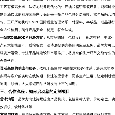
工艺有极高要求。法诗尼配备现代化的生产线和精密灌装设备，能精确控
制各油层比例和灌装顺序，保证每一瓶产品色彩分层清晰、摇匀后融合均
匀。工厂严格执行GMPC国际质量管理体系，对原料、半成品、成品进行
全方位检测，确保产品安全、稳定、符合法规。
一站式OEM/ODM解决方案
：从市场调研、包材设计、配方打样、中试生
产到大规模量产、质检备案，法诗尼提供完整的供应链服务。品牌方可以
轻资产运营，专注于品牌建设和市场推广，将复杂的生产环节交给专业的
合作伙伴。
灵活高效的响应与服务
：依托于高效的“网络技术服务”体系，法诗尼能够
实现与客户的实时在线沟通，快速响应需求，同步生产进度，让定制过程
透明、顺畅，大大缩短产品从研发到上市的周期。
三、合作流程：如何启动您的定制项目
需求沟通
：品牌方向法诗尼提出产品构想，包括目标人群、价格定位、功
效诉求、设计风格等。
方案与打样
：法诗尼根据需求提供配方方案、包材建议并进行样品试制。